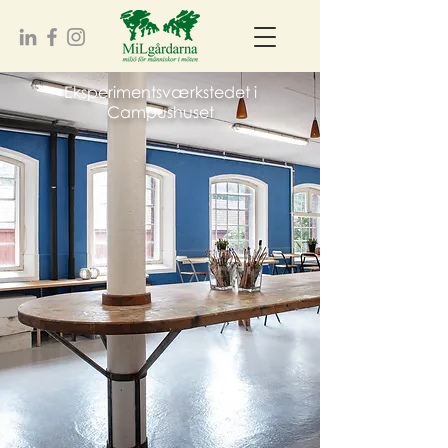
Eksperimentsværkstedet i
Campushuset