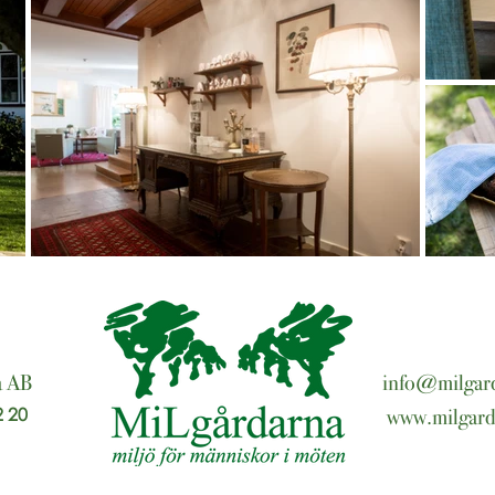
a AB
info@milgard
2 20
www.milgard