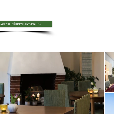
bage til gårdens hovedside