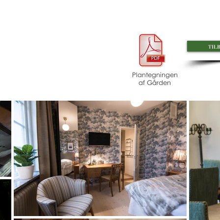
til
Plantegningen
af ​​Gården