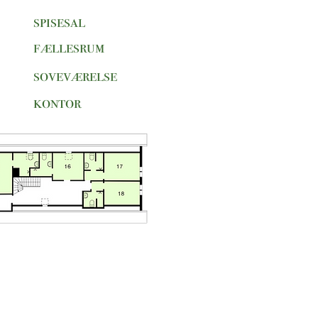
spisesal
fællesrum
soveværelse
kontor