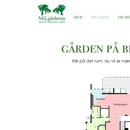
HJEM
MILGÅRDE
DIT M
gården på b
Klik på det rum, du vil se n