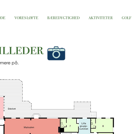
ØDE
VORES LØFTE
BÆREDYGTIGHED
AKTIVITETER
GOLF
illeder
ærmere på.