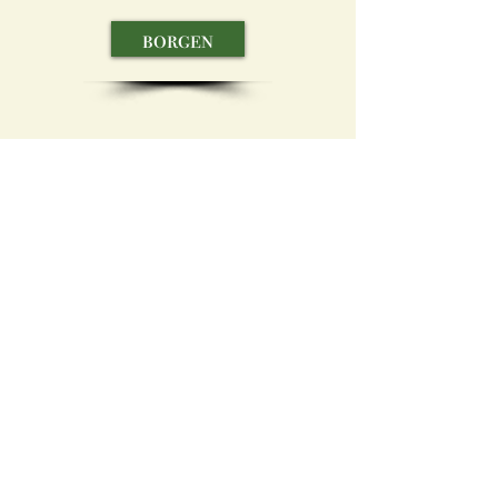
borgen
tilbage
book
MiLgården Magasinet i Klippan
Op til 22/27 personer