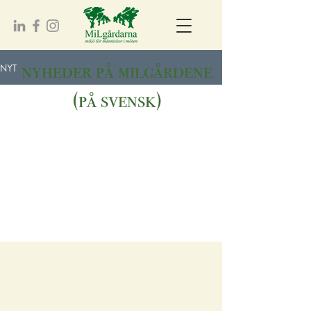
nyheder på milgårdene
NYT
(på svensk)
Ingen indlæg er
offentliggjort på dette
sprog endnu
Når indlæg er udgivet, kan du se
dem her.